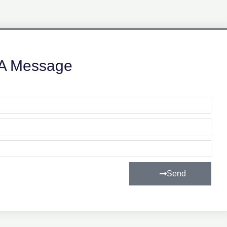
A Message
Send