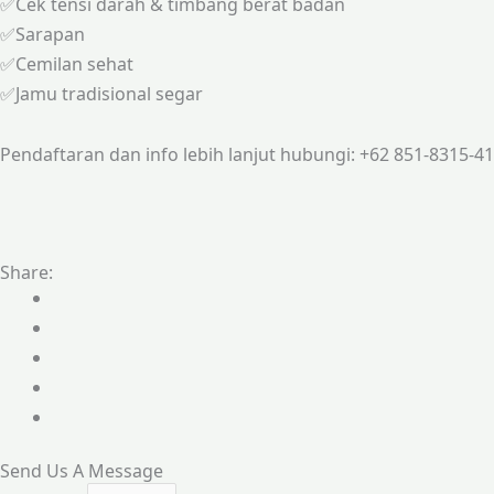
✅Cek tensi darah & timbang berat badan
✅Sarapan
✅Cemilan sehat
✅Jamu tradisional segar
Pendaftaran dan info lebih lanjut hubungi: ‪+62 851‑8315‑4
Share:
Send Us A Message