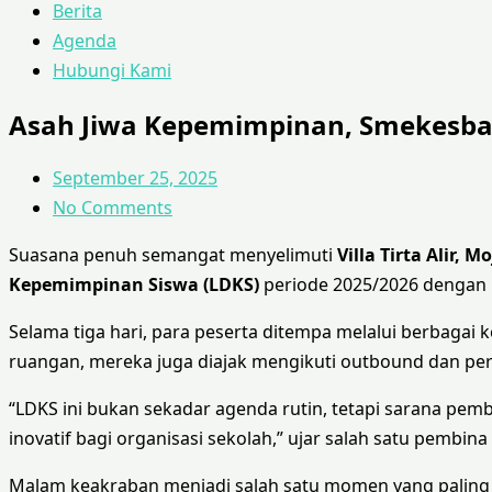
Berita
Agenda
Hubungi Kami
Asah Jiwa Kepemimpinan, Smekesba
September 25, 2025
No Comments
Suasana penuh semangat menyelimuti
Villa Tirta Alir, M
Kepemimpinan Siswa (LDKS)
periode 2025/2026 denga
Selama tiga hari, para peserta ditempa melalui berbagai k
ruangan, mereka juga diajak mengikuti outbound dan per
“LDKS ini bukan sekadar agenda rutin, tetapi sarana pem
inovatif bagi organisasi sekolah,” ujar salah satu pembi
Malam keakraban menjadi salah satu momen yang paling 