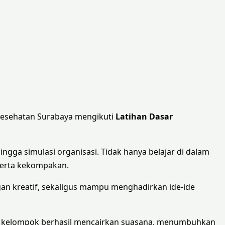
Kesehatan Surabaya mengikuti
Latihan Dasar
ingga simulasi organisasi. Tidak hanya belajar di dalam
serta kekompakan.
gan kreatif, sekaligus mampu menghadirkan ide-ide
iap kelompok berhasil mencairkan suasana, menumbuhkan