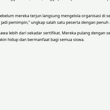
sebelum mereka terjun langsung mengelola organisasi di se
 jadi pemimpin,” ungkap salah satu peserta dengan penuh 
wa lebih dari sekadar sertifikat. Mereka pulang dengan 
akin hidup dan bermanfaat bagi semua siswa.