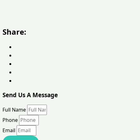
Share:
Send Us A Message
Full Name
Phone
Email