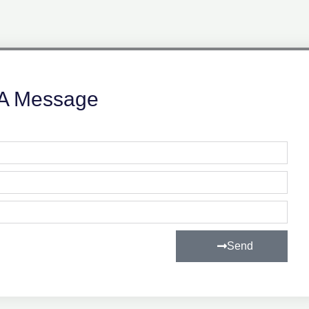
A Message
Send