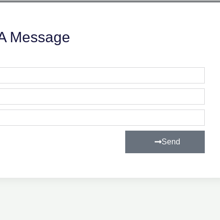
A Message
Send