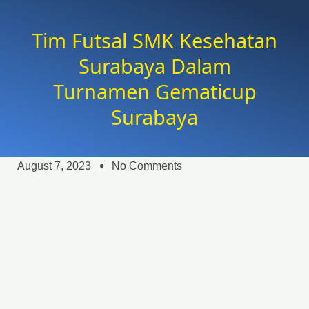
Tim Futsal SMK Kesehatan
Surabaya Dalam
Turnamen Gematicup
Surabaya
August 7, 2023
No Comments