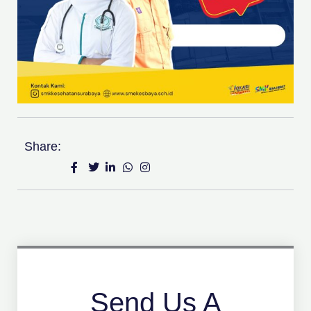
Share:
Send Us A