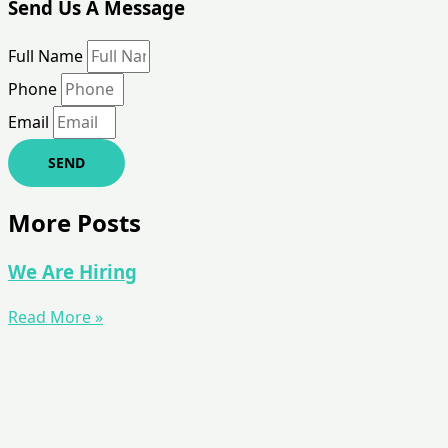
Send Us A Message
Full Name
Phone
Email
SEND
More Posts
We Are Hiring
Read More »