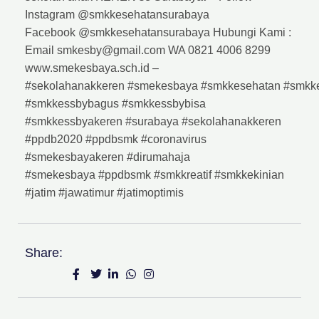
Instagram @smkkesehatansurabaya
Facebook @smkkesehatansurabaya Hubungi Kami :
Email smkesby@gmail.com WA 0821 4006 8299
www.smekesbaya.sch.id –
#sekolahanakkeren #smekesbaya #smkkesehatan #smkk
#smkkessbybagus #smkkessbybisa
#smkkessbyakeren #surabaya #sekolahanakkeren
#ppdb2020 #ppdbsmk #coronavirus
#smekesbayakeren #dirumahaja
#smekesbaya #ppdbsmk #smkkreatif #smkkekinian
#jatim #jawatimur #jatimoptimis
Share: