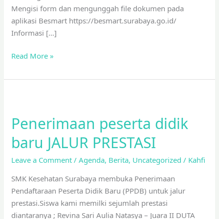
Mengisi form dan mengunggah file dokumen pada
aplikasi Besmart https://besmart.surabaya.go.id/
Informasi […]
Read More »
Penerimaan
peserta
Penerimaan peserta didik
didik
baru
baru JALUR PRESTASI
JALUR
PRESTASI
Leave a Comment
/
Agenda
,
Berita
,
Uncategorized
/
Kahfi
SMK Kesehatan Surabaya membuka Penerimaan
Pendaftaraan Peserta Didik Baru (PPDB) untuk jalur
prestasi.Siswa kami memilki sejumlah prestasi
diantaranya ; Revina Sari Aulia Natasya – Juara II DUTA