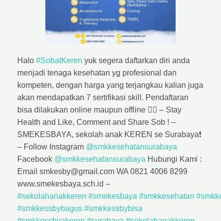
Halo
#SobatKeren
yuk segera daftarkan diri anda
menjadi tenaga kesehatan yg profesional dan
kompeten, dengan harga yang terjangkau kalian juga
akan mendapatkan 7 sertifikasi skill. Pendaftaran
bisa dilakukan online maupun offline 👌🏼 – Stay
Health and Like, Comment and Share Sob ! –
SMEKESBAYA, sekolah anak KEREN se Surabaya❗
– Follow Instagram
@smkkesehatansurabaya
Facebook
@smkkesehatansurabaya
Hubungi Kami :
Email smkesby@gmail.com WA 0821 4006 8299
www.smekesbaya.sch.id –
#sekolahanakkeren
#smekesbaya
#smkkesehatan
#smkk
#smkkessbybagus
#smkkessbybisa
#smkkessbyakeren
#surabaya
#sekolahanakkeren