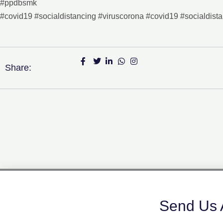
#ppdbsmk
#covid19 #socialdistancing #viruscorona #covid19 #socialdist
Share:
Send Us 