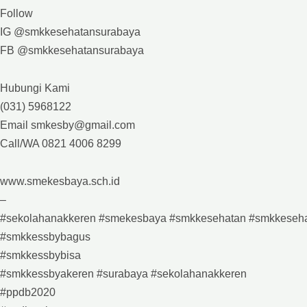
Follow
IG @smkkesehatansurabaya
FB @smkkesehatansurabaya
Hubungi Kami
(031) 5968122
Email smkesby@gmail.com
Call/WA 0821 4006 8299
www.smekesbaya.sch.id
–
#sekolahanakkeren #smekesbaya #smkkesehatan #smkkeseh
#smkkessbybagus
#smkkessbybisa
#smkkessbyakeren #surabaya #sekolahanakkeren
#ppdb2020