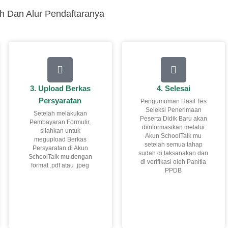
 Dan Alur Pendaftaranya
3. Upload Berkas
4. Selesai
Persyaratan
Pengumuman Hasil Tes
Seleksi Penerimaan
Setelah melakukan
Peserta Didik Baru akan
Pembayaran Formulir,
diinformasikan melalui
silahkan untuk
Akun SchoolTalk mu
megupload Berkas
setelah semua tahap
Persyaratan di Akun
sudah di laksanakan dan
SchoolTalk mu dengan
di verifikasi oleh Panitia
format .pdf atau .jpeg
PPDB