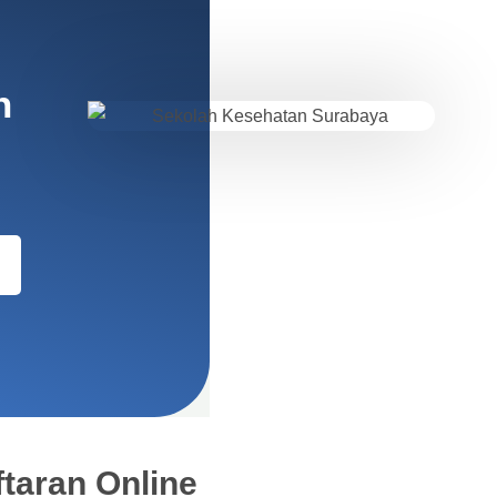
n
taran Online