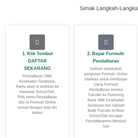
Simak Langkah-Langkah
1. Klik Tombol
2. Bayar Formulir
DAFTAR
Pendaftaran
SEKARANG
Setelah melakukan
pengisian Formulir Online
Pendaftaran SMK
silahkan untuk membayar
Kesehatan Surabaya,
Uang Formulir
Kamu akan di arahkan ke
Pendaftaran melalui
Halaman SchoolTalk,
Transfer ke Rekening
Pilih menu Pendaftaran
Bank SMK Kesehatan
lalu isi Formulir Online
Surabaya dan Upload
sesuai dengan data diri
Bukti Transfer di Akun
kalian
SchoolTalk mu agar
Pendaftaranmu Menjadi
Sah