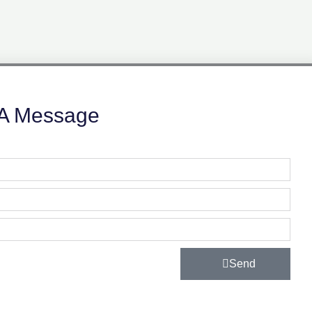
A Message
Send