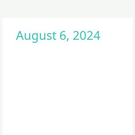
August 6, 2024
Pemeriksaan
dan
Pembagian
Obat
Gratis
di
Pos
Pelayanan
Gereja
Purworejo