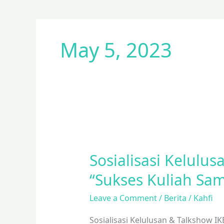
Skip
to
content
May 5, 2023
Sosialisasi
Kelulusan
Sosialisasi Kelulu
SIswa
Kelas
“Sukses Kuliah Sam
XII
Leave a Comment
/
Berita
/
Kahfi
&
Talk
Sosialisasi Kelulusan & Talkshow I