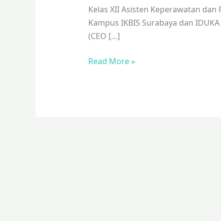
Show
Kelas XII Asisten Keperawatan dan 
Bersama
Kampus IKBIS Surabaya dan IDUKA d
IKBIS
(CEO […]
“Sukses
Kuliah
Read More »
Sambil
Kerja”