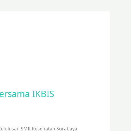
Bersama IKBIS
i Kelulusan SMK Kesehatan Surabaya